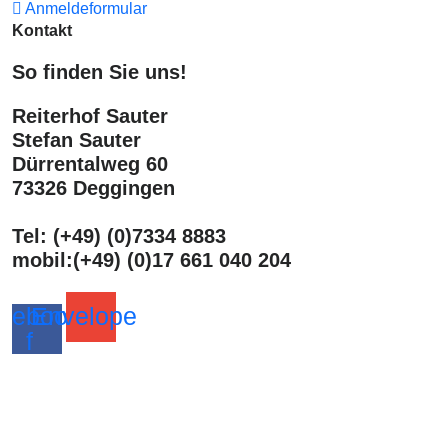
Anmeldeformular
Kontakt
So finden Sie uns!
Reiterhof Sauter
Stefan Sauter
Dürrentalweg 60
73326 Deggingen
Tel: (+49) (0)7334 8883
mobil:(+49) (0)17 661 040 204
cebook-
Envelope
f